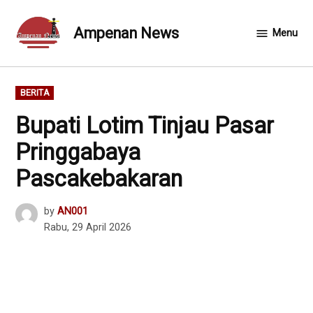
Skip
to
Ampenan News
Menu
content
POSTED
BERITA
IN
Bupati Lotim Tinjau Pasar
Pringgabaya
Pascakebakaran
by
AN001
Rabu, 29 April 2026