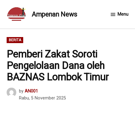
Skip
to
Ampenan News
Menu
content
POSTED
BERITA
IN
Pemberi Zakat Soroti
Pengelolaan Dana oleh
BAZNAS Lombok Timur
by
AN001
Rabu, 5 November 2025