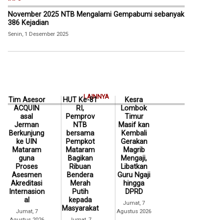
November 2025 NTB Mengalami Gempabumi sebanyak
386 Kejadian
Senin, 1 Desember 2025
LAINNYA
Tim Asesor
HUT Ke-81
Kesra
ACQUIN
RI,
Lombok
asal
Pemprov
Timur
Jerman
NTB
Masif kan
Berkunjung
bersama
Kembali
ke UIN
Pempkot
Gerakan
Mataram
Mataram
Magrib
guna
Bagikan
Mengaji,
Proses
Ribuan
Libatkan
Asesmen
Bendera
Guru Ngaji
Akreditasi
Merah
hingga
Internasion
Putih
DPRD
al
kepada
Jumat, 7
Masyarakat
Jumat, 7
Agustus 2026
Agustus 2026
Jumat, 7