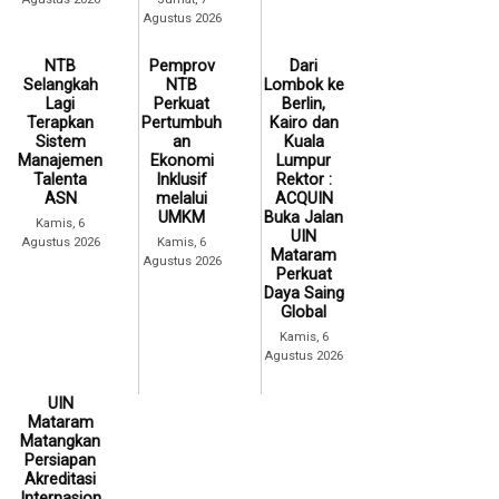
Agustus 2026
NTB
Pemprov
Dari
Selangkah
NTB
Lombok ke
Lagi
Perkuat
Berlin,
Terapkan
Pertumbuh
Kairo dan
Sistem
an
Kuala
Manajemen
Ekonomi
Lumpur
Talenta
Inklusif
Rektor :
ASN
melalui
ACQUIN
UMKM
Buka Jalan
Kamis, 6
UIN
Agustus 2026
Kamis, 6
Mataram
Agustus 2026
Perkuat
Daya Saing
Global
Kamis, 6
Agustus 2026
UIN
Mataram
Matangkan
Persiapan
Akreditasi
Internasion