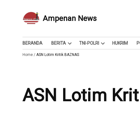
Skip
to
Ampenan News
Berita dan Info
content
BERANDA
BERITA
TNI-POLRI
HUKRIM
P
Open
Open
Home
/
ASN Lotim Kritik BAZNAS
dropdown
dropdown
menu
menu
ASN Lotim Kr