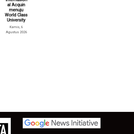
al Acquin
menuju
World Class
University
Kamis, 6
Agustus 2026