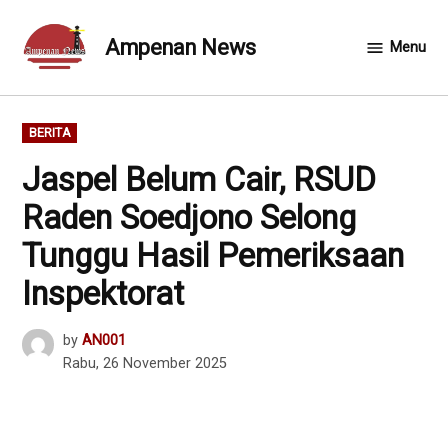
Skip
to
Ampenan News
Menu
content
POSTED
BERITA
IN
Jaspel Belum Cair, RSUD
Raden Soedjono Selong
Tunggu Hasil Pemeriksaan
Inspektorat
by
AN001
Rabu, 26 November 2025