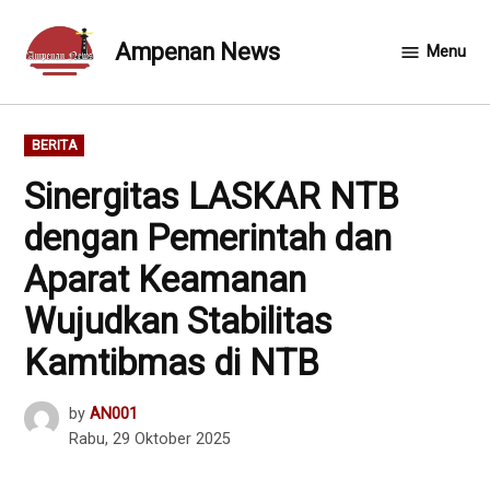
Skip
to
Ampenan News
Menu
content
POSTED
BERITA
IN
Sinergitas LASKAR NTB
dengan Pemerintah dan
Aparat Keamanan
Wujudkan Stabilitas
Kamtibmas di NTB
by
AN001
Rabu, 29 Oktober 2025