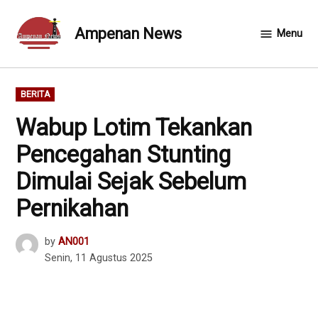
Skip
to
Ampenan News
Menu
content
POSTED
BERITA
IN
Wabup Lotim Tekankan
Pencegahan Stunting
Dimulai Sejak Sebelum
Pernikahan
by
AN001
Senin, 11 Agustus 2025