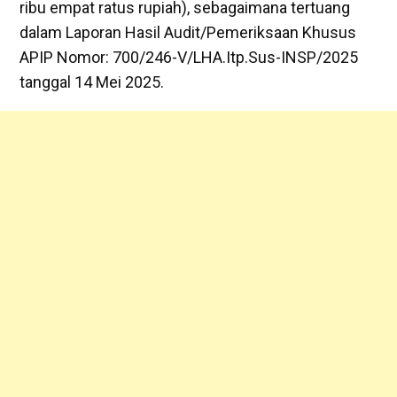
ribu empat ratus rupiah), sebagaimana tertuang
dalam Laporan Hasil Audit/Pemeriksaan Khusus
APIP Nomor: 700/246-V/LHA.Itp.Sus-INSP/2025
tanggal 14 Mei 2025.