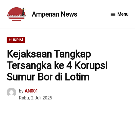
Skip
to
Ampenan News
Menu
content
POSTED
HUKRIM
IN
Kejaksaan Tangkap
Tersangka ke 4 Korupsi
Sumur Bor di Lotim
by
AN001
Rabu, 2 Juli 2025