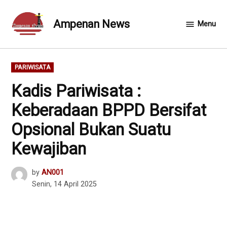
Skip
to
Ampenan News
Menu
content
POSTED
PARIWISATA
IN
Kadis Pariwisata :
Keberadaan BPPD Bersifat
Opsional Bukan Suatu
Kewajiban
by
AN001
Senin, 14 April 2025