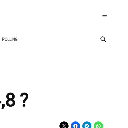
Open
POLLING
Search
,8 ?