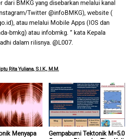
r dari BMKG yang disebarkan melalui kanal
 (Instagram/Twitter @infoBMKG), website (
o.id), atau melalui Mobile Apps (IOS dan
da-bmkg) atau infobmkg. ” kata Kepala
adhi dalam rilisnya. @L007.
u Rita Yuliana, S.I.K., M.M.
onik Menyapa
Gempabumi Tektonik M=5.0