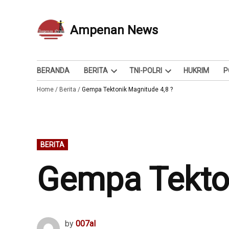
Skip
to
Ampenan News
Berita dan Info
content
BERANDA
BERITA
TNI-POLRI
HUKRIM
P
Open
Open
Home
/
Berita
/
Gempa Tektonik Magnitude 4,8 ?
dropdown
dropdown
menu
menu
POSTED
BERITA
IN
Gempa Tekton
by
007al