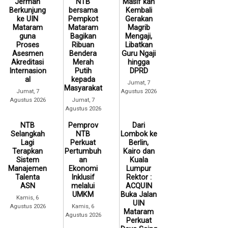
Jerman
NTB
Masif kan
Berkunjung
bersama
Kembali
ke UIN
Pempkot
Gerakan
Mataram
Mataram
Magrib
guna
Bagikan
Mengaji,
Proses
Ribuan
Libatkan
Asesmen
Bendera
Guru Ngaji
Akreditasi
Merah
hingga
Internasion
Putih
DPRD
al
kepada
Jumat, 7
Masyarakat
Jumat, 7
Agustus 2026
Agustus 2026
Jumat, 7
Agustus 2026
NTB
Pemprov
Dari
Selangkah
NTB
Lombok ke
Lagi
Perkuat
Berlin,
Terapkan
Pertumbuh
Kairo dan
Sistem
an
Kuala
Manajemen
Ekonomi
Lumpur
Talenta
Inklusif
Rektor :
ASN
melalui
ACQUIN
UMKM
Buka Jalan
Kamis, 6
UIN
Agustus 2026
Kamis, 6
Mataram
Agustus 2026
Perkuat