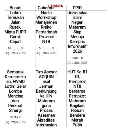
LAINNYA
Bupati
Gubernur
PPID
Lotim
Hadiri
Universitas
Temukan
Worrkshop
Islam
Jalan
Manajemen
Negeri
Rusak,
Risiko
Mataram
Minta PUPR
Pemerintah
Siap
Gerak
Provinsi
Menuju
Cepat
NTB
Kampus
Informatif
Minggu, 9
Minggu, 9
2026
Agustus 2026
Agustus 2026
Sabtu, 8
Agustus 2026
Semarak
Tim Asesor
HUT Ke-81
Kemerdeka
ACQUIN
RI,
an, FWMO
asal
Pemprov
Lotim Gelar
Jerman
NTB
Lomba
Berkunjung
bersama
Mancing
ke UIN
Pempkot
dan
Mataram
Mataram
Perkuat
guna
Bagikan
Sinergi
Proses
Ribuan
Asesmen
Bendera
Sabtu, 8
Akreditasi
Merah
Agustus 2026
Internasion
Putih