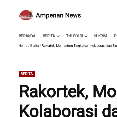
Skip
to
Ampenan News
Berita dan Info
content
BERANDA
BERITA
TNI-POLRI
HUKRIM
P
Open
Open
Home
/
Berita
/
Rakortek, Momentum Tingkatkan Kolaborasi dan Sin
dropdown
dropdown
menu
menu
POSTED
BERITA
IN
Rakortek, M
Kolaborasi d