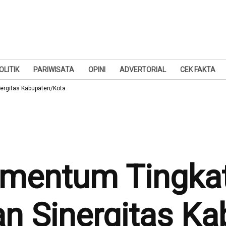
OLITIK
PARIWISATA
OPINI
ADVERTORIAL
CEK FAKTA
ergitas Kabupaten/Kota
omentum Tingka
an Sinergitas K