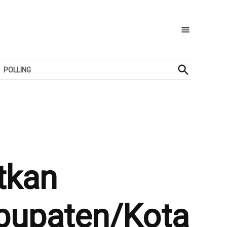
Open
POLLING
Search
tkan
abupaten/Kota