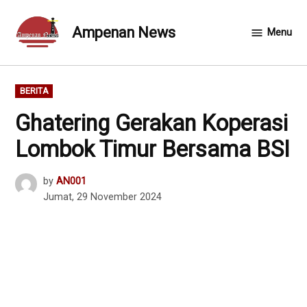
Skip
to
Ampenan News
Menu
content
POSTED
BERITA
IN
Ghatering Gerakan Koperasi
Lombok Timur Bersama BSI
by
AN001
Jumat, 29 November 2024