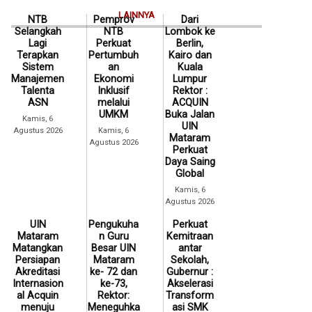
LAINNYA
NTB
Pemprov
Dari
Selangkah
NTB
Lombok ke
Lagi
Perkuat
Berlin,
Terapkan
Pertumbuh
Kairo dan
Sistem
an
Kuala
Manajemen
Ekonomi
Lumpur
Talenta
Inklusif
Rektor :
ASN
melalui
ACQUIN
UMKM
Buka Jalan
Kamis, 6
UIN
Agustus 2026
Kamis, 6
Mataram
Agustus 2026
Perkuat
Daya Saing
Global
Kamis, 6
Agustus 2026
UIN
Pengukuha
Perkuat
Mataram
n Guru
Kemitraan
Matangkan
Besar UIN
antar
Persiapan
Mataram
Sekolah,
Akreditasi
ke- 72 dan
Gubernur :
Internasion
ke-73,
Akselerasi
al Acquin
Rektor:
Transform
menuju
Meneguhka
asi SMK