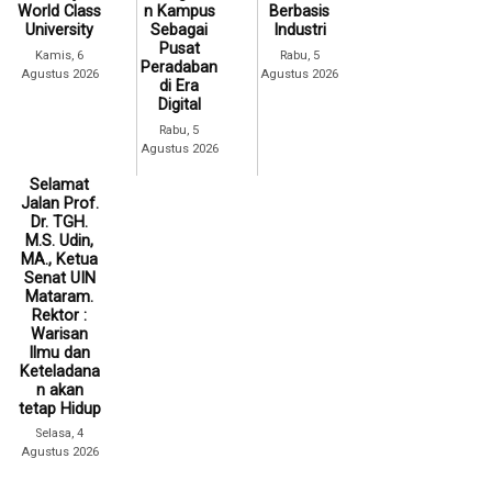
World Class
n Kampus
Berbasis
University
Sebagai
Industri
Pusat
Kamis, 6
Rabu, 5
Peradaban
Agustus 2026
Agustus 2026
di Era
Digital
Rabu, 5
Agustus 2026
Selamat
Jalan Prof.
Dr. TGH.
M.S. Udin,
MA., Ketua
Senat UIN
Mataram.
Rektor :
Warisan
Ilmu dan
Keteladana
n akan
tetap Hidup
Selasa, 4
Agustus 2026