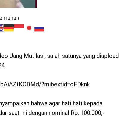
jemahan
o Uang Mutilasi, salah satunya yang diupload
4.
zpbAiAZtKCBMd/?mibextid=oFDknk
nyampaikan bahwa agar hati hati kepada
dar saat ini dengan nominal Rp. 100.000,-