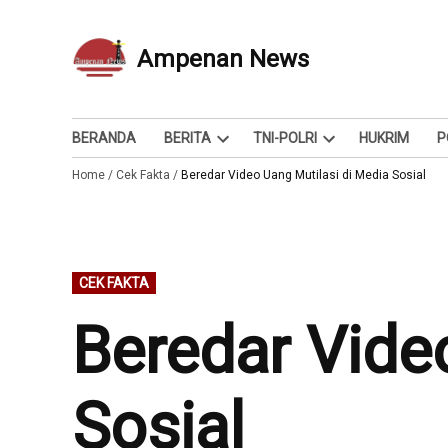
Skip
to
Ampenan News
Berita dan Info
content
BERANDA
BERITA
TNI-POLRI
HUKRIM
P
Open
Open
Home
/
Cek Fakta
/
Beredar Video Uang Mutilasi di Media Sosial
dropdown
dropdown
menu
menu
POSTED
CEK FAKTA
IN
Beredar Vide
Sosial