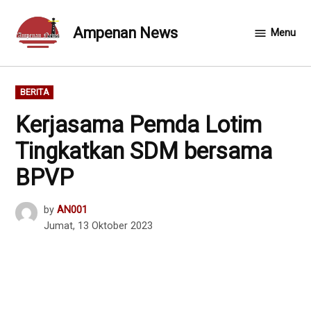
Skip
to
Ampenan News
Menu
content
POSTED
BERITA
IN
Kerjasama Pemda Lotim
Tingkatkan SDM bersama
BPVP
by
AN001
Jumat, 13 Oktober 2023