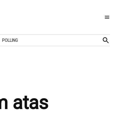
Open
POLLING
Search
m atas