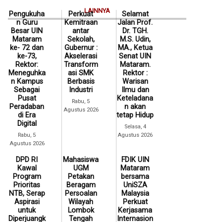
LAINNYA
Pengukuha
Perkuat
Selamat
n Guru
Kemitraan
Jalan Prof.
Besar UIN
antar
Dr. TGH.
Mataram
Sekolah,
M.S. Udin,
ke- 72 dan
Gubernur :
MA., Ketua
ke-73,
Akselerasi
Senat UIN
Rektor:
Transform
Mataram.
Meneguhka
asi SMK
Rektor :
n Kampus
Berbasis
Warisan
Sebagai
Industri
Ilmu dan
Pusat
Keteladana
Rabu, 5
Peradaban
n akan
Agustus 2026
di Era
tetap Hidup
Digital
Selasa, 4
Rabu, 5
Agustus 2026
Agustus 2026
DPD RI
Mahasiswa
FDIK UIN
Kawal
UGM
Mataram
Program
Petakan
bersama
Prioritas
Beragam
UniSZA
NTB, Serap
Persoalan
Malaysia
Aspirasi
Wilayah
Perkuat
untuk
Lombok
Kerjasama
Diperjuangk
Tengah
Internasion