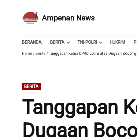
Skip
to
Ampenan News
Berita dan Info
content
BERANDA
BERITA
TNI-POLRI
HUKRIM
P
Open
Open
Home
/
Berita
/
Tanggapan Ketua DPRD Lotim atas Dugaan Bocorny
dropdown
dropdown
menu
menu
POSTED
BERITA
IN
Tanggapan K
Dugaan Boco