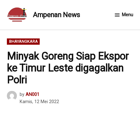
Skip
to
Ampenan News
Menu
content
POSTED
BHAYANGKARA
IN
Minyak Goreng Siap Ekspor
ke Timur Leste digagalkan
Polri
by
AN001
Kamis, 12 Mei 2022