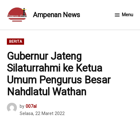
Skip
to
Ampenan News
Menu
content
POSTED
BERITA
IN
Gubernur Jateng
Silaturrahmi ke Ketua
Umum Pengurus Besar
Nahdlatul Wathan
by
007al
Selasa, 22 Maret 2022