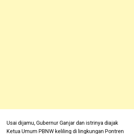
Usai dijamu, Gubernur Ganjar dan istrinya diajak
Ketua Umum PBNW keliling di lingkungan Pontren