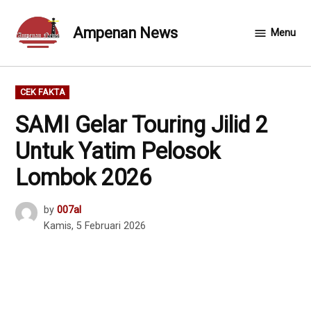
Skip
to
Ampenan News
Menu
content
POSTED
CEK FAKTA
IN
SAMI Gelar Touring Jilid 2
Untuk Yatim Pelosok
Lombok 2026
by
007al
Kamis, 5 Februari 2026