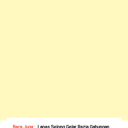
Baca Juga :
Lapas Selong Gelar Razia Gabungan