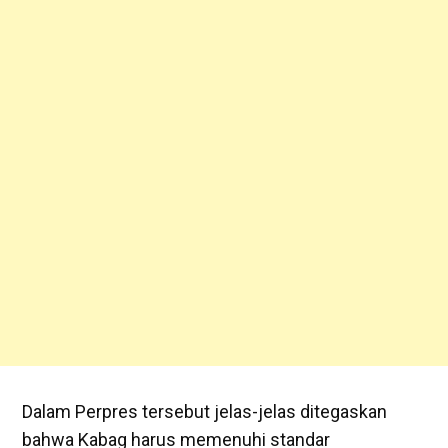
Dalam Perpres tersebut jelas-jelas ditegaskan
bahwa Kabag harus memenuhi standar