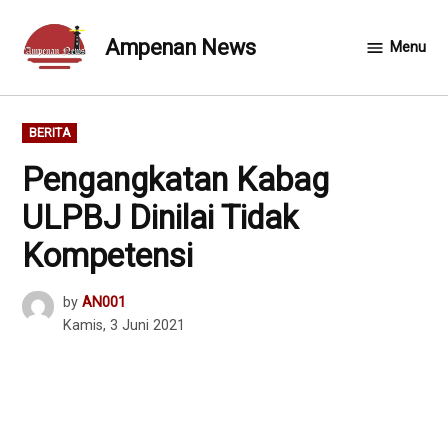
Skip
to
Ampenan News
Menu
content
POSTED
BERITA
IN
Pengangkatan Kabag
ULPBJ Dinilai Tidak
Kompetensi
by
AN001
Kamis, 3 Juni 2021