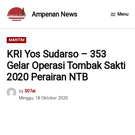
Skip
to
Ampenan News
Menu
content
POSTED
MARITIM
IN
KRI Yos Sudarso – 353
Gelar Operasi Tombak Sakti
2020 Perairan NTB
by
007al
Minggu, 18 Oktober 2020