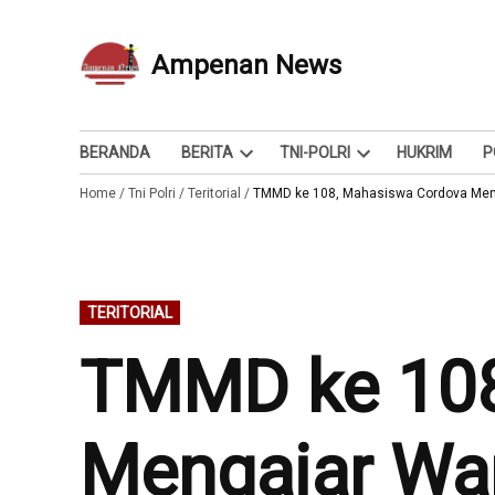
Skip
to
Ampenan News
Berita dan Info
content
BERANDA
BERITA
TNI-POLRI
HUKRIM
P
Open
Open
Home
/
Tni Polri
/
Teritorial
/
dropdown
TMMD ke 108, Mahasiswa Cordova Meng
dropdown
menu
menu
POSTED
TERITORIAL
IN
TMMD ke 108
Mengajar Wa