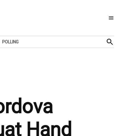
Open
POLLING
Search
ordova
uat Hand