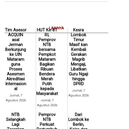
LAINNYA
Tim Asesor
HUT Ke-81
Kesra
ACQUIN
RI,
Lombok
asal
Pemprov
Timur
Jerman
NTB
Masif kan
Berkunjung
bersama
Kembali
ke UIN
Pempkot
Gerakan
Mataram
Mataram
Magrib
guna
Bagikan
Mengaji,
Proses
Ribuan
Libatkan
Asesmen
Bendera
Guru Ngaji
Akreditasi
Merah
hingga
Internasion
Putih
DPRD
al
kepada
Jumat, 7
Masyarakat
Jumat, 7
Agustus 2026
Agustus 2026
Jumat, 7
Agustus 2026
NTB
Pemprov
Dari
Selangkah
NTB
Lombok ke
Lagi
Perkuat
Berlin,