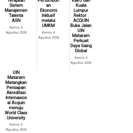
Terapkan
Pertumbuh
Kairo dan
Sistem
an
Kuala
Manajemen
Ekonomi
Lumpur
Talenta
Inklusif
Rektor :
ASN
melalui
ACQUIN
UMKM
Buka Jalan
Kamis, 6
UIN
Agustus 2026
Kamis, 6
Mataram
Agustus 2026
Perkuat
Daya Saing
Global
Kamis, 6
Agustus 2026
UIN
Mataram
Matangkan
Persiapan
Akreditasi
Internasion
al Acquin
menuju
World Class
University
Kamis, 6
Agustus 2026