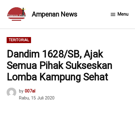
Skip
to
Ampenan News
Menu
content
POSTED
TERITORIAL
IN
Dandim 1628/SB, Ajak
Semua Pihak Sukseskan
Lomba Kampung Sehat
by
007al
Rabu, 15 Juli 2020