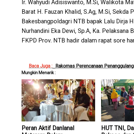
Ir. Wahyudi Adisiswanto, M.Si, Walikota 
Barat H. Fauzan Khalid, S.Ag, M.Si, Sekda P
Bakesbangpoldagri NTB bapak Lalu Dirja Ha
Nurhandini Eka Dewi, Sp.A, Ka. Pelaksana 
FKPD Prov. NTB hadir dalam rapat sore har
Baca Juga :
Rakornas Perencanaan Penanggulang
Mungkin Menarik :
Peran Aktif Danlanal
HUT TNI, Dan