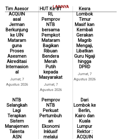
LAINNYA
Tim Asesor
HUT Ke-81
Kesra
ACQUIN
RI,
Lombok
asal
Pemprov
Timur
Jerman
NTB
Masif kan
Berkunjung
bersama
Kembali
ke UIN
Pempkot
Gerakan
Mataram
Mataram
Magrib
guna
Bagikan
Mengaji,
Proses
Ribuan
Libatkan
Asesmen
Bendera
Guru Ngaji
Akreditasi
Merah
hingga
Internasion
Putih
DPRD
al
kepada
Jumat, 7
Masyarakat
Jumat, 7
Agustus 2026
Agustus 2026
Jumat, 7
Agustus 2026
NTB
Pemprov
Dari
Selangkah
NTB
Lombok ke
Lagi
Perkuat
Berlin,
Terapkan
Pertumbuh
Kairo dan
Sistem
an
Kuala
Manajemen
Ekonomi
Lumpur
Talenta
Inklusif
Rektor :
ASN
melalui
ACQUIN