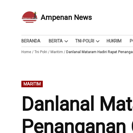
Skip
to
Ampenan News
Berita dan Info
content
BERANDA
BERITA
TNI-POLRI
HUKRIM
P
Open
Open
Home
/
Tni Polri
/
Maritim
/
dropdown
Danlanal Mataram Hadiri Rapat Penanga
dropdown
menu
menu
POSTED
MARITIM
IN
Danlanal Mat
Penanganan 