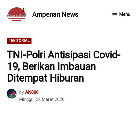
Skip
to
Ampenan News
Menu
content
POSTED
TERITORIAL
IN
TNI-Polri Antisipasi Covid-
19, Berikan Imbauan
Ditempat Hiburan
by
AN006
Minggu, 22 Maret 2020