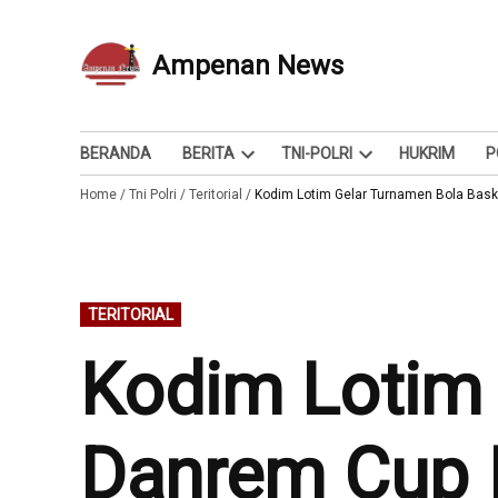
Skip
to
Ampenan News
Berita dan Info
content
BERANDA
BERITA
TNI-POLRI
HUKRIM
P
Open
Open
Home
/
Tni Polri
/
Teritorial
/
dropdown
Kodim Lotim Gelar Turnamen Bola Bask
dropdown
menu
menu
POSTED
TERITORIAL
IN
Kodim Lotim 
Danrem Cup I