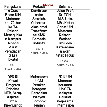
LAINNYA
Pengukuha
Perkuat
Selamat
n Guru
Kemitraan
Jalan Prof.
Besar UIN
antar
Dr. TGH.
Mataram
Sekolah,
M.S. Udin,
ke- 72 dan
Gubernur :
MA., Ketua
ke-73,
Akselerasi
Senat UIN
Rektor:
Transform
Mataram.
Meneguhka
asi SMK
Rektor :
n Kampus
Berbasis
Warisan
Sebagai
Industri
Ilmu dan
Pusat
Keteladana
Rabu, 5
Peradaban
n akan
Agustus 2026
di Era
tetap Hidup
Digital
Selasa, 4
Rabu, 5
Agustus 2026
Agustus 2026
DPD RI
Mahasiswa
FDIK UIN
Kawal
UGM
Mataram
Program
Petakan
bersama
Prioritas
Beragam
UniSZA
NTB, Serap
Persoalan
Malaysia
Aspirasi
Wilayah
Perkuat
untuk
Lombok
Kerjasama
Diperjuangk
Tengah
Internasion