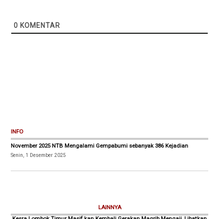
0
KOMENTAR
INFO
November 2025 NTB Mengalami Gempabumi sebanyak 386 Kejadian
Senin, 1 Desember 2025
LAINNYA
Kesra Lombok Timur Masif kan Kembali Gerakan Magrib Mengaji, Libatkan