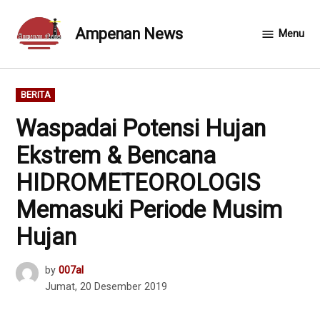
Skip
to
Ampenan News
Menu
content
POSTED
BERITA
IN
Waspadai Potensi Hujan
Ekstrem & Bencana
HIDROMETEOROLOGIS
Memasuki Periode Musim
Hujan
by
007al
Jumat, 20 Desember 2019