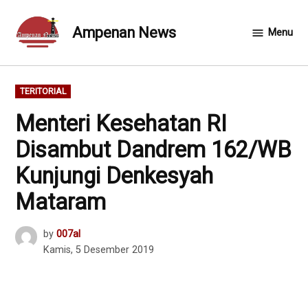
Skip
to
Ampenan News
Menu
content
POSTED
TERITORIAL
IN
Menteri Kesehatan RI
Disambut Dandrem 162/WB
Kunjungi Denkesyah
Mataram
by
007al
Kamis, 5 Desember 2019