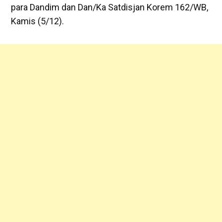
para Dandim dan Dan/Ka Satdisjan Korem 162/WB,
Kamis (5/12).