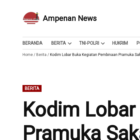
Skip
to
Ampenan News
Berita dan Info
content
BERANDA
BERITA
TNI-POLRI
HUKRIM
P
Open
Open
Home
/
Berita
/
Kodim Lobar Buka Kegiatan Pembinaan Pramuka Saka
dropdown
dropdown
menu
menu
POSTED
BERITA
IN
Kodim Lobar
Pramuka Saka