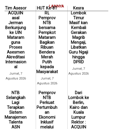
LAINNYA
Tim Asesor
HUT Ke-81
Kesra
ACQUIN
RI,
Lombok
asal
Pemprov
Timur
Jerman
NTB
Masif kan
Berkunjung
bersama
Kembali
ke UIN
Pempkot
Gerakan
Mataram
Mataram
Magrib
guna
Bagikan
Mengaji,
Proses
Ribuan
Libatkan
Asesmen
Bendera
Guru Ngaji
Akreditasi
Merah
hingga
Internasion
Putih
DPRD
al
kepada
Jumat, 7
Masyarakat
Jumat, 7
Agustus 2026
Agustus 2026
Jumat, 7
Agustus 2026
NTB
Pemprov
Dari
Selangkah
NTB
Lombok ke
Lagi
Perkuat
Berlin,
Terapkan
Pertumbuh
Kairo dan
Sistem
an
Kuala
Manajemen
Ekonomi
Lumpur
Talenta
Inklusif
Rektor :
ASN
melalui
ACQUIN