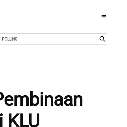
Open
POLLING
Search
 Pembinaan
i KLU