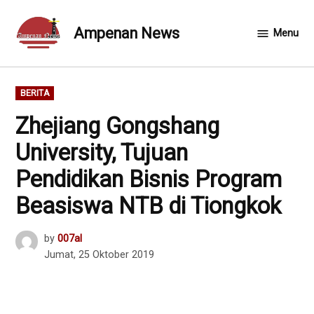
Skip
to
Ampenan News
Menu
content
POSTED
BERITA
IN
Zhejiang Gongshang
University, Tujuan
Pendidikan Bisnis Program
Beasiswa NTB di Tiongkok
by
007al
Jumat, 25 Oktober 2019