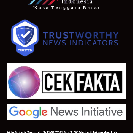
Akta Notaris Tanggal : 2/11-02/2021 No. 2. SK Menteri Hukum dan Hak