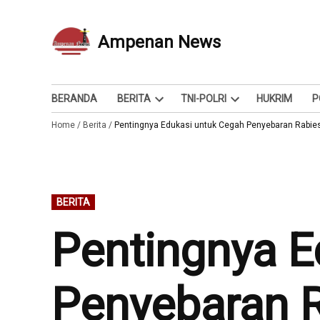
Skip
to
Ampenan News
Berita dan Info
content
BERANDA
BERITA
TNI-POLRI
HUKRIM
P
Open
Open
Home
/
Berita
/
Pentingnya Edukasi untuk Cegah Penyebaran Rabie
dropdown
dropdown
menu
menu
POSTED
BERITA
IN
Pentingnya E
Penyebaran 