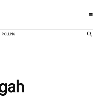
Open
POLLING
Search
egah