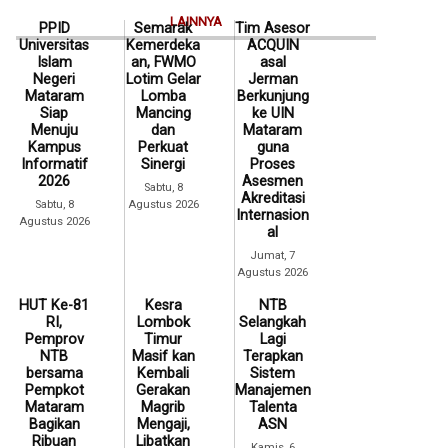
LAINNYA
PPID
Semarak
Tim Asesor
Universitas
Kemerdeka
ACQUIN
Islam
an, FWMO
asal
Negeri
Lotim Gelar
Jerman
Mataram
Lomba
Berkunjung
Siap
Mancing
ke UIN
Menuju
dan
Mataram
Kampus
Perkuat
guna
Informatif
Sinergi
Proses
2026
Asesmen
Sabtu, 8
Akreditasi
Sabtu, 8
Agustus 2026
Internasion
Agustus 2026
al
Jumat, 7
Agustus 2026
HUT Ke-81
Kesra
NTB
RI,
Lombok
Selangkah
Pemprov
Timur
Lagi
NTB
Masif kan
Terapkan
bersama
Kembali
Sistem
Pempkot
Gerakan
Manajemen
Mataram
Magrib
Talenta
Bagikan
Mengaji,
ASN
Ribuan
Libatkan
Kamis, 6