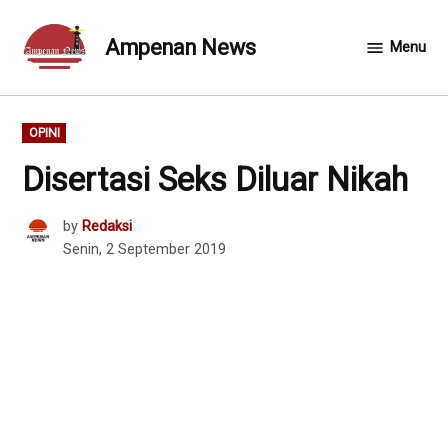
Skip
to
Ampenan News
Menu
content
POSTED
OPINI
IN
Disertasi Seks Diluar Nikah
by
Redaksi
Senin, 2 September 2019