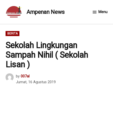
Skip
to
Ampenan News
Menu
content
POSTED
BERITA
IN
Sekolah Lingkungan
Sampah Nihil ( Sekolah
Lisan )
by
007al
Jumat, 16 Agustus 2019