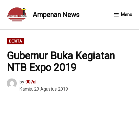
Skip
to
Ampenan News
Menu
content
POSTED
BERITA
IN
Gubernur Buka Kegiatan
NTB Expo 2019
by
007al
Kamis, 29 Agustus 2019