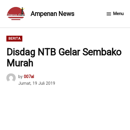
Skip
to
Ampenan News
Menu
content
POSTED
BERITA
IN
Disdag NTB Gelar Sembako
Murah
by
007al
Jumat, 19 Juli 2019