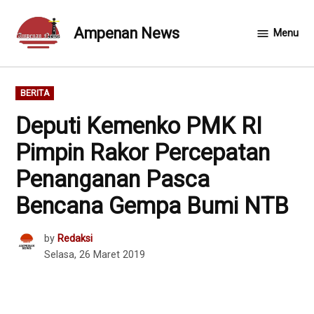
Skip
to
Ampenan News
Menu
content
POSTED
BERITA
IN
Deputi Kemenko PMK RI
Pimpin Rakor Percepatan
Penanganan Pasca
Bencana Gempa Bumi NTB
by
Redaksi
Selasa, 26 Maret 2019