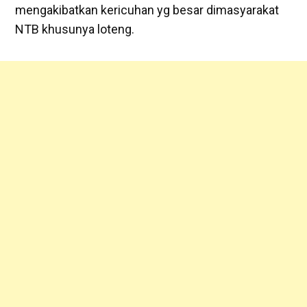
mengakibatkan kericuhan yg besar dimasyarakat
NTB khusunya loteng.