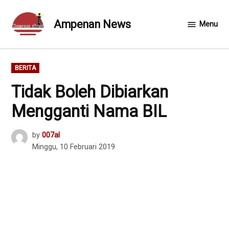
Skip
to
Ampenan News
Menu
content
POSTED
BERITA
IN
Tidak Boleh Dibiarkan
Mengganti Nama BIL
by
007al
Minggu, 10 Februari 2019