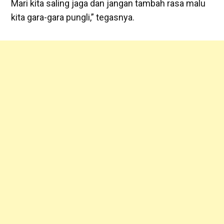
Mari kita saling jaga dan jangan tambah rasa malu
kita gara-gara pungli,” tegasnya.