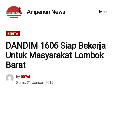
Skip
to
Ampenan News
Menu
content
POSTED
BERITA
IN
DANDIM 1606 Siap Bekerja
Untuk Masyarakat Lombok
Barat
by
007al
Senin, 21 Januari 2019