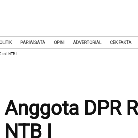
OLITIK
PARIWISATA
OPINI
ADVERTORIAL
CEK FAKTA
Dapil NTB I
n Anggota DPR RI
 NTB I