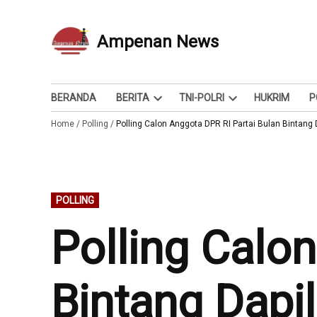
Skip
to
Ampenan News
Berita dan Info
content
BERANDA
BERITA
TNI-POLRI
HUKRIM
P
Open
Open
Home
/
Polling
/
Polling Calon Anggota DPR RI Partai Bulan Bintang 
dropdown
dropdown
menu
menu
POSTED
POLLING
IN
Polling Calo
Bintang Dapil