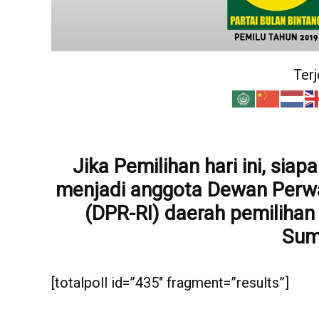
Ter
Jika Pemilihan hari ini, sia
menjadi anggota Dewan Perwa
(DPR-RI) daerah pemilihan
Sum
[totalpoll id=”435″ fragment=”results”]