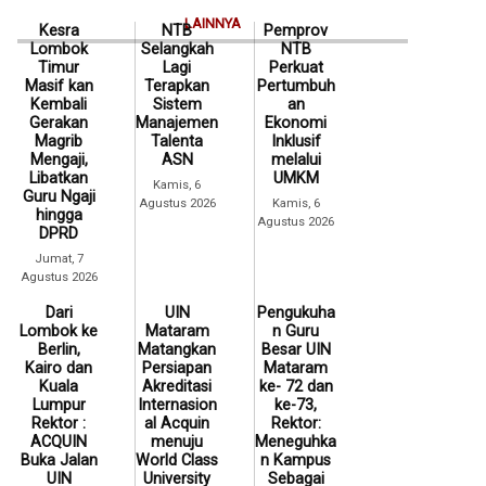
LAINNYA
Kesra
NTB
Pemprov
Lombok
Selangkah
NTB
Timur
Lagi
Perkuat
Masif kan
Terapkan
Pertumbuh
Kembali
Sistem
an
Gerakan
Manajemen
Ekonomi
Magrib
Talenta
Inklusif
Mengaji,
ASN
melalui
Libatkan
UMKM
Kamis, 6
Guru Ngaji
Agustus 2026
Kamis, 6
hingga
Agustus 2026
DPRD
Jumat, 7
Agustus 2026
Dari
UIN
Pengukuha
Lombok ke
Mataram
n Guru
Berlin,
Matangkan
Besar UIN
Kairo dan
Persiapan
Mataram
Kuala
Akreditasi
ke- 72 dan
Lumpur
Internasion
ke-73,
Rektor :
al Acquin
Rektor:
ACQUIN
menuju
Meneguhka
Buka Jalan
World Class
n Kampus
UIN
University
Sebagai