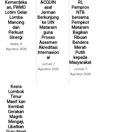
Kemerdeka
ACQUIN
RI,
an, FWMO
asal
Pemprov
Lotim Gelar
Jerman
NTB
Lomba
Berkunjung
bersama
Mancing
ke UIN
Pempkot
dan
Mataram
Mataram
Perkuat
guna
Bagikan
Sinergi
Proses
Ribuan
Asesmen
Bendera
Sabtu, 8
Akreditasi
Merah
Agustus 2026
Internasion
Putih
al
kepada
Masyarakat
Jumat, 7
Agustus 2026
Jumat, 7
Agustus 2026
Kesra
Lombok
Timur
Masif kan
Kembali
Gerakan
Magrib
Mengaji,
Libatkan
Guru Ngaji