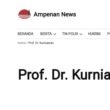
Skip
to
Ampenan News
Berita dan Info
content
BERANDA
BERITA
TNI-POLRI
HUKRIM
P
Open
Open
Home
/
Prof. Dr. Kurniawan
dropdown
dropdown
menu
menu
Prof. Dr. Kurn