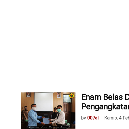
Enam Belas 
Pengangkata
by
007al
Kamis, 4 Fe