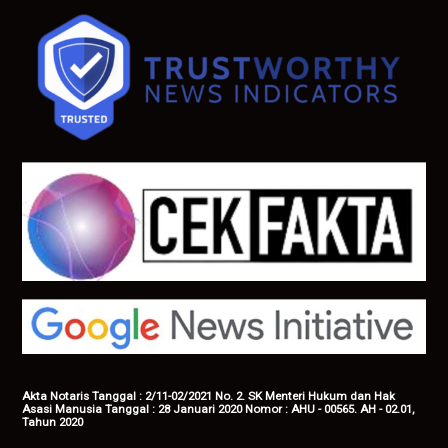
Akta Notaris Tanggal : 2/11-02/2021 No. 2. SK Menteri Hukum dan Hak
Asasi Manusia Tanggal : 28 Januari 2020 Nomor : AHU - 00565. AH - 02.01,
Tahun 2020