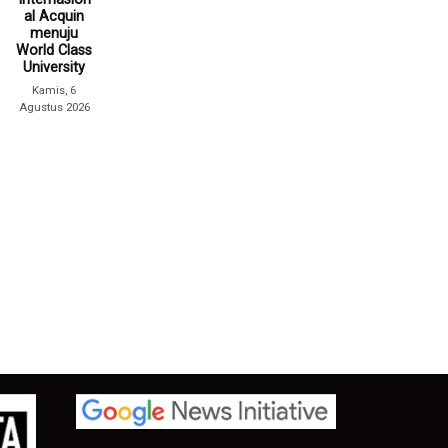
al Acquin
menuju
World Class
University
Kamis, 6
Agustus 2026