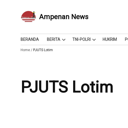
Skip
to
Ampenan News
Berita dan Info
content
BERANDA
BERITA
TNI-POLRI
HUKRIM
P
Open
Open
Home
/
PJUTS Lotim
dropdown
dropdown
menu
menu
PJUTS Lotim