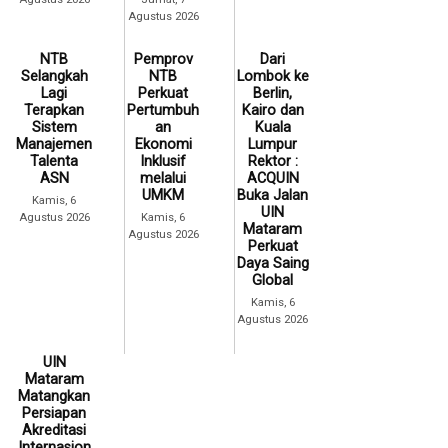
Agustus 2026
NTB
Pemprov
Dari
Selangkah
NTB
Lombok ke
Lagi
Perkuat
Berlin,
Terapkan
Pertumbuh
Kairo dan
Sistem
an
Kuala
Manajemen
Ekonomi
Lumpur
Talenta
Inklusif
Rektor :
ASN
melalui
ACQUIN
UMKM
Buka Jalan
Kamis, 6
UIN
Agustus 2026
Kamis, 6
Mataram
Agustus 2026
Perkuat
Daya Saing
Global
Kamis, 6
Agustus 2026
UIN
Mataram
Matangkan
Persiapan
Akreditasi
Internasion