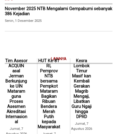
November 2025 NTB Mengalami Gempabumi sebanyak
386 Kejadian
Senin, 1 Desember 2025
LAINNYA
Tim Asesor
HUT Ke-81
Kesra
ACQUIN
RI,
Lombok
asal
Pemprov
Timur
Jerman
NTB
Masif kan
Berkunjung
bersama
Kembali
ke UIN
Pempkot
Gerakan
Mataram
Mataram
Magrib
guna
Bagikan
Mengaji,
Proses
Ribuan
Libatkan
Asesmen
Bendera
Guru Ngaji
Akreditasi
Merah
hingga
Internasion
Putih
DPRD
al
kepada
Jumat, 7
Masyarakat
Jumat, 7
Agustus 2026
Agustus 2026
Jumat, 7