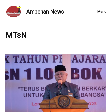
Skip
to
Ampenan News
Menu
content
MTsN