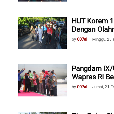
HUT Korem 1
Dengan Olah
by
007al
Minggu, 23 
Pangdam IX/U
Wapres RI Be
by
007al
Jumat, 21 F