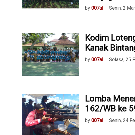
by
007al
Senin, 2 Ma
Kodim Loteng
Kanak Bintang
by
007al
Selasa, 25 
Lomba Menem
162/WB ke 5
by
007al
Senin, 24 F