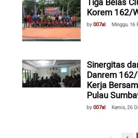
Tiga Belas Cl
Korem 162/
by
007al
Minggu, 16 
Sinergitas d
Danrem 162/
Kerja Bersam
Pulau Sumb
by
007al
Kamis, 26 