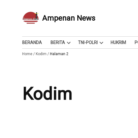
Skip
to
Ampenan News
Berita dan Info
content
BERANDA
BERITA
TNI-POLRI
HUKRIM
P
Open
Open
Home
/
Kodim
/
Halaman 2
dropdown
dropdown
menu
menu
Kodim