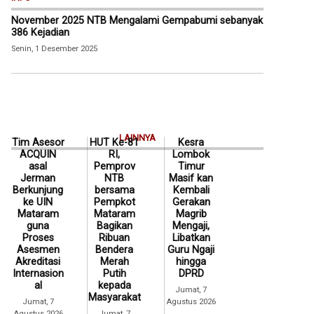
November 2025 NTB Mengalami Gempabumi sebanyak
386 Kejadian
Senin, 1 Desember 2025
LAINNYA
Tim Asesor
HUT Ke-81
Kesra
ACQUIN
RI,
Lombok
asal
Pemprov
Timur
Jerman
NTB
Masif kan
Berkunjung
bersama
Kembali
ke UIN
Pempkot
Gerakan
Mataram
Mataram
Magrib
guna
Bagikan
Mengaji,
Proses
Ribuan
Libatkan
Asesmen
Bendera
Guru Ngaji
Akreditasi
Merah
hingga
Internasion
Putih
DPRD
al
kepada
Jumat, 7
Masyarakat
Jumat, 7
Agustus 2026
Agustus 2026
Jumat, 7