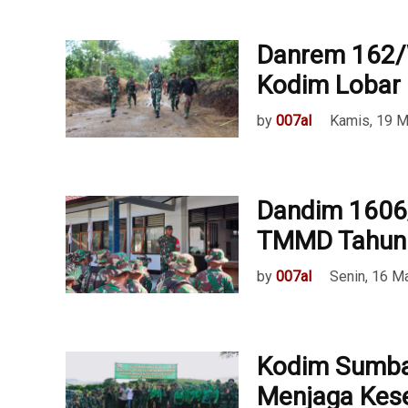
Danrem 162/
Kodim Lobar
by
007al
Kamis, 19 M
Dandim 1606
TMMD Tahun
by
007al
Senin, 16 M
Kodim Sumba
Menjaga Kes