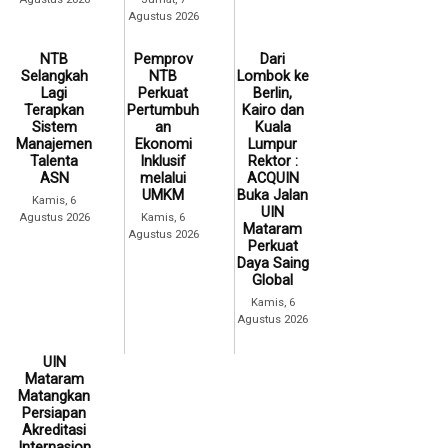
Agustus 2026
NTB
Pemprov
Dari
Selangkah
NTB
Lombok ke
Lagi
Perkuat
Berlin,
Terapkan
Pertumbuh
Kairo dan
Sistem
an
Kuala
Manajemen
Ekonomi
Lumpur
Talenta
Inklusif
Rektor :
ASN
melalui
ACQUIN
UMKM
Buka Jalan
Kamis, 6
UIN
Agustus 2026
Kamis, 6
Mataram
Agustus 2026
Perkuat
Daya Saing
Global
Kamis, 6
Agustus 2026
UIN
Mataram
Matangkan
Persiapan
Akreditasi
Internasion