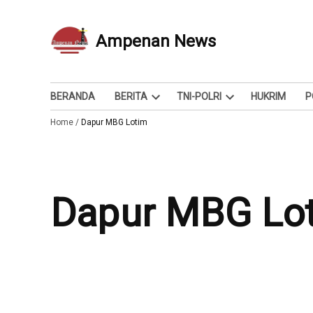
Skip
to
Ampenan News
Berita dan Info
content
BERANDA
BERITA
TNI-POLRI
HUKRIM
P
Open
Open
Home
/
Dapur MBG Lotim
dropdown
dropdown
menu
menu
Dapur MBG Lo