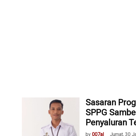
Sasaran Pro
SPPG Sambel
Penyaluran T
by
007al
Jumat, 30 J