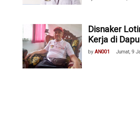
Disnaker Lot
Kerja di Dap
by
AN001
Jumat, 9 J