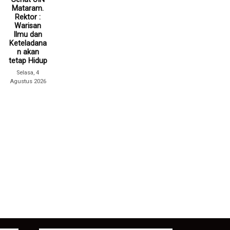
Mataram.
Rektor :
Warisan
Ilmu dan
Keteladana
n akan
tetap Hidup
Selasa, 4
Agustus 2026