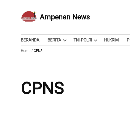
Skip
to
Ampenan News
Berita dan Info
content
BERANDA
BERITA
TNI-POLRI
HUKRIM
P
Open
Open
Home
/
CPNS
dropdown
dropdown
menu
menu
CPNS