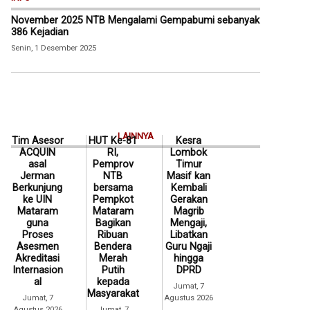
November 2025 NTB Mengalami Gempabumi sebanyak
386 Kejadian
Senin, 1 Desember 2025
LAINNYA
Tim Asesor
HUT Ke-81
Kesra
ACQUIN
RI,
Lombok
asal
Pemprov
Timur
Jerman
NTB
Masif kan
Berkunjung
bersama
Kembali
ke UIN
Pempkot
Gerakan
Mataram
Mataram
Magrib
guna
Bagikan
Mengaji,
Proses
Ribuan
Libatkan
Asesmen
Bendera
Guru Ngaji
Akreditasi
Merah
hingga
Internasion
Putih
DPRD
al
kepada
Jumat, 7
Masyarakat
Jumat, 7
Agustus 2026
Agustus 2026
Jumat, 7