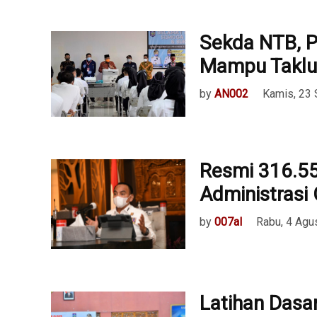
Sekda NTB, P
Mampu Taklu
by
AN002
Kamis, 23
Resmi 316.55
Administras
by
007al
Rabu, 4 Agu
Latihan Dasa