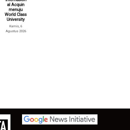
al Acquin
menuju
World Class
University
Kamis, 6
Agustus 2026