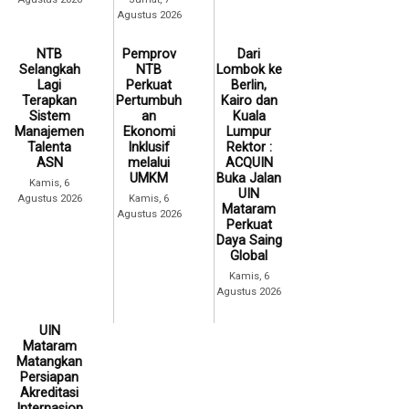
Agustus 2026
NTB
Pemprov
Dari
Selangkah
NTB
Lombok ke
Lagi
Perkuat
Berlin,
Terapkan
Pertumbuh
Kairo dan
Sistem
an
Kuala
Manajemen
Ekonomi
Lumpur
Talenta
Inklusif
Rektor :
ASN
melalui
ACQUIN
UMKM
Buka Jalan
Kamis, 6
UIN
Agustus 2026
Kamis, 6
Mataram
Agustus 2026
Perkuat
Daya Saing
Global
Kamis, 6
Agustus 2026
UIN
Mataram
Matangkan
Persiapan
Akreditasi
Internasion