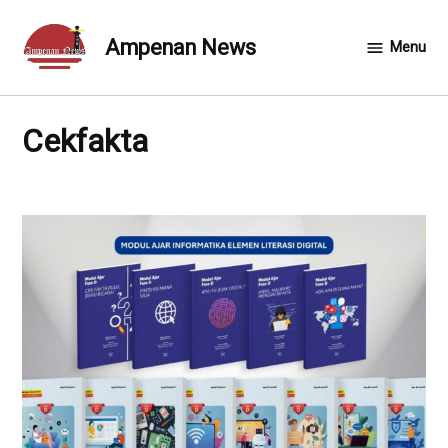
Skip
to
Ampenan News
Menu
content
cekfakta