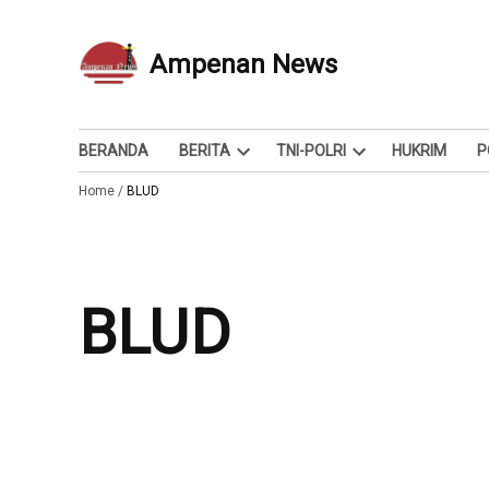
Skip
to
Ampenan News
Berita dan Info
content
BERANDA
BERITA
TNI-POLRI
HUKRIM
P
Open
Open
Home
/
BLUD
dropdown
dropdown
menu
menu
BLUD