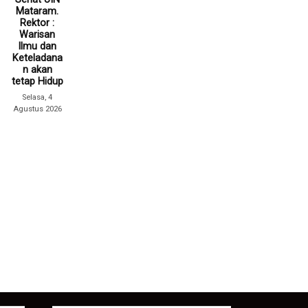
Mataram.
Rektor :
Warisan
Ilmu dan
Keteladana
n akan
tetap Hidup
Selasa, 4
Agustus 2026