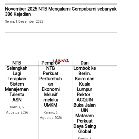
November 2025 NTB Mengalami Gempabumi sebanyak
386 Kejadian
Senin, 1 Desember 2025
LAINNYA
NTB
Pemprov
Dari
Selangkah
NTB
Lombok ke
Lagi
Perkuat
Berlin,
Terapkan
Pertumbuh
Kairo dan
Sistem
an
Kuala
Manajemen
Ekonomi
Lumpur
Talenta
Inklusif
Rektor :
ASN
melalui
ACQUIN
UMKM
Buka Jalan
Kamis, 6
UIN
Agustus 2026
Kamis, 6
Mataram
Agustus 2026
Perkuat
Daya Saing
Global
Kamis, 6