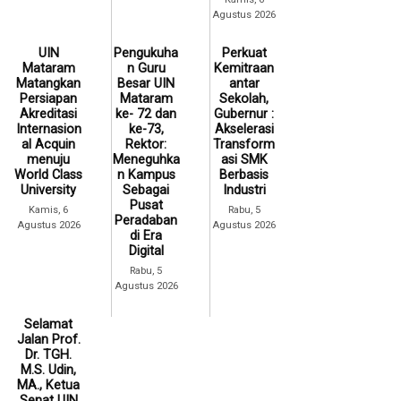
Agustus 2026
UIN
Pengukuha
Perkuat
Mataram
n Guru
Kemitraan
Matangkan
Besar UIN
antar
Persiapan
Mataram
Sekolah,
Akreditasi
ke- 72 dan
Gubernur :
Internasion
ke-73,
Akselerasi
al Acquin
Rektor:
Transform
menuju
Meneguhka
asi SMK
World Class
n Kampus
Berbasis
University
Sebagai
Industri
Pusat
Kamis, 6
Rabu, 5
Peradaban
Agustus 2026
Agustus 2026
di Era
Digital
Rabu, 5
Agustus 2026
Selamat
Jalan Prof.
Dr. TGH.
M.S. Udin,
MA., Ketua
Senat UIN