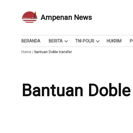
Skip
to
Ampenan News
Berita dan Info
content
BERANDA
BERITA
TNI-POLRI
HUKRIM
P
Open
Open
Home
/
bantuan Doble transfer
dropdown
dropdown
menu
menu
bantuan Doble