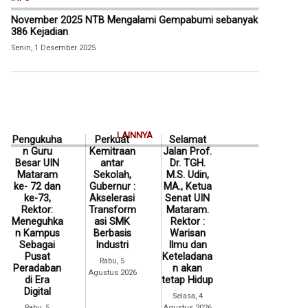
November 2025 NTB Mengalami Gempabumi sebanyak
386 Kejadian
Senin, 1 Desember 2025
LAINNYA
Pengukuha
Perkuat
Selamat
n Guru
Kemitraan
Jalan Prof.
Besar UIN
antar
Dr. TGH.
Mataram
Sekolah,
M.S. Udin,
ke- 72 dan
Gubernur :
MA., Ketua
ke-73,
Akselerasi
Senat UIN
Rektor:
Transform
Mataram.
Meneguhka
asi SMK
Rektor :
n Kampus
Berbasis
Warisan
Sebagai
Industri
Ilmu dan
Pusat
Keteladana
Rabu, 5
Peradaban
n akan
Agustus 2026
di Era
tetap Hidup
Digital
Selasa, 4
Rabu, 5
Agustus 2026