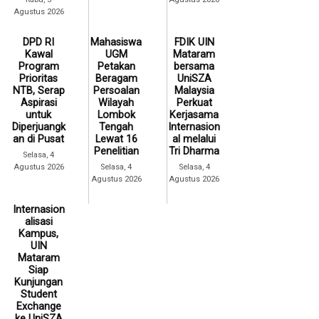
Agustus 2026
DPD RI
Mahasiswa
FDIK UIN
Kawal
UGM
Mataram
Program
Petakan
bersama
Prioritas
Beragam
UniSZA
NTB, Serap
Persoalan
Malaysia
Aspirasi
Wilayah
Perkuat
untuk
Lombok
Kerjasama
Diperjuangk
Tengah
Internasion
an di Pusat
Lewat 16
al melalui
Penelitian
Tri Dharma
Selasa, 4
Agustus 2026
Selasa, 4
Selasa, 4
Agustus 2026
Agustus 2026
Internasion
alisasi
Kampus,
UIN
Mataram
Siap
Kunjungan
Student
Exchange
ke UniSZA