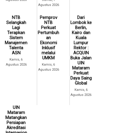
Agustus 2026
NTB
Pemprov
Dari
Selangkah
NTB
Lombok ke
Lagi
Perkuat
Berlin,
Terapkan
Pertumbuh
Kairo dan
Sistem
an
Kuala
Manajemen
Ekonomi
Lumpur
Talenta
Inklusif
Rektor :
ASN
melalui
ACQUIN
UMKM
Buka Jalan
Kamis, 6
UIN
Agustus 2026
Kamis, 6
Mataram
Agustus 2026
Perkuat
Daya Saing
Global
Kamis, 6
Agustus 2026
UIN
Mataram
Matangkan
Persiapan
Akreditasi
Internasion