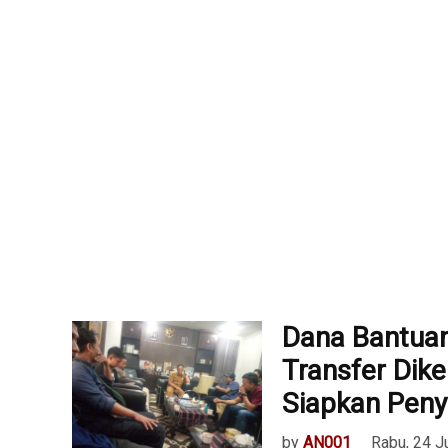
Dana Bantuan
Transfer Dik
Siapkan Peny
by
AN001
Rabu, 24 J