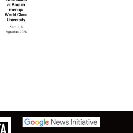
al Acquin
menuju
World Class
University
Kamis, 6
Agustus 2026