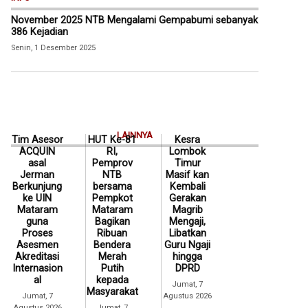
November 2025 NTB Mengalami Gempabumi sebanyak
386 Kejadian
Senin, 1 Desember 2025
LAINNYA
Tim Asesor
HUT Ke-81
Kesra
ACQUIN
RI,
Lombok
asal
Pemprov
Timur
Jerman
NTB
Masif kan
Berkunjung
bersama
Kembali
ke UIN
Pempkot
Gerakan
Mataram
Mataram
Magrib
guna
Bagikan
Mengaji,
Proses
Ribuan
Libatkan
Asesmen
Bendera
Guru Ngaji
Akreditasi
Merah
hingga
Internasion
Putih
DPRD
al
kepada
Jumat, 7
Masyarakat
Jumat, 7
Agustus 2026
Agustus 2026
Jumat, 7