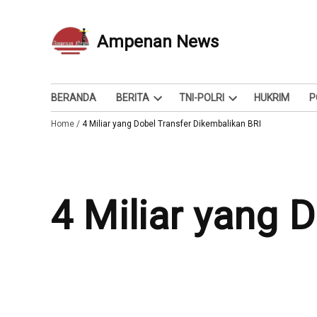
Skip
to
Ampenan News
Berita dan Info
content
BERANDA
BERITA
TNI-POLRI
HUKRIM
P
Open
Open
Home
/
4 Miliar yang Dobel Transfer Dikembalikan BRI
dropdown
dropdown
menu
menu
4 Miliar yang